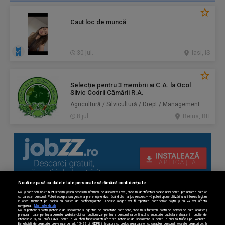
Caut loc de muncă
30 jul.
Iasi, IS
Selecție pentru 3 membrii ai C.A. la Ocol
Silvic Codrii Cămării R.A.
Agricultură / Silvicultură / Drept / Management
8 jul.
Beius, BH
Nouă ne pasă ca datele tale personale să rămână confidențiale
Noi și partenerii noștri
589
stocăm și/sau accesăm informații pe dispozitivul dvs., precum identificatorii cookie unici pentru prelucrarea datelor
cu caracter personal. Puteți accepta sau gestiona preferințele dvs. făcând clic mai jos, respectiv vă puteți opune utilizării unui interes legitim
în orice moment pe pagina cu politica de confidențialitate. Aceste alegeri vor fi raportate partenerilor noștri și nu vă vor afecta
navigarea.
Mai multe detalii
Noi si partenerii nostri (retelele de socializare si agentiile de publicitate partenere, precum si furnizorii nostri de servicii de date analitice)
prelucram date pentru a permite website-ului sa functioneze, pentru a personaliza continutul si anunturile publicitare afisate in functie de
interesele si/sau profilul dvs., pentru a va oferi functionalitati aferente retelelor de socializare si pentru a analiza traficul pe website.
Beneficiati de drepturile prevazute de art. 15-22 din GDPR in legatura cu prelucrarea datelor cu caracter personal. Aceste drepturi pot fi