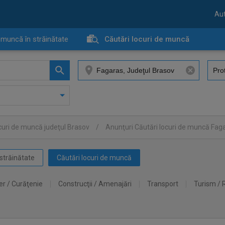
Aut
 muncă în străinătate
Căutări locuri de muncă
curi de muncă judeţul Brasov
/
Anunţuri Căutări locuri de muncă Fag
străinătate
Căutări locuri de muncă
er / Curăţenie
Construcţii / Amenajări
Transport
Turism / 