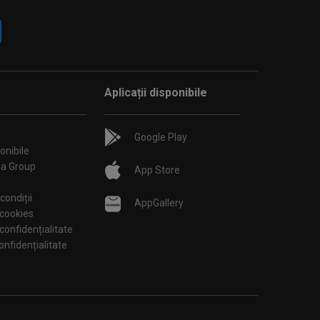
Aplicații disponibile
Google Play
onibile
ia Group
App Store
condiții
AppGallery
 cookies
 confidențialitate
tări de confidențialitate