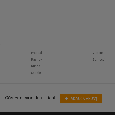
e
Predeal
Victoria
Rasnov
Zarnesti
Rupea
Sacele
Găsește candidatul ideal
ADAUGĂ ANUNŢ