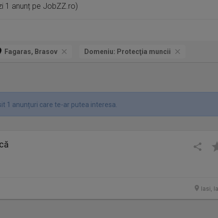
i 1 anunț pe JobZZ.ro)
Fagaras, Brasov
Domeniu:
Protecţia muncii
t 1 anunțuri care te-ar putea interesa.
ncă
Iasi, I