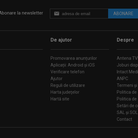
Abonare la newsletter
ABONARE
De ajutor
Despre
Promovarea anunțurilor
Antena TV
Aplicații: Android și iOS
Joburi disp
Verificare telefon
Intact Med
Ajutor
ANPC
Reguli de utilizare
Termeni și 
Harta judeţelor
Politica de
Hartă site
Politica de
Se
SAL și SOL
Contact