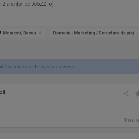
i 2 anunțuri pe JobZZ.ro)
Moinesti, Bacau
Domeniu:
Marketing / Cercetare de piaț...
t 2 anunțuri care te-ar putea interesa.
ncă
Iasi, I