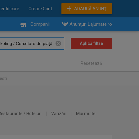
entificare
Creare Cont
ADAUGĂ ANUNŢ
Companii
Anunţuri Lajumate.ro
Resetează
esti
Restaurante / Hoteluri
Vânzări
Mai multe...