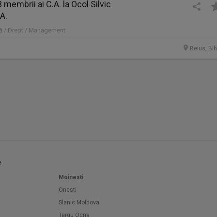
 membrii ai C.A. la Ocol Silvic
A.
ură / Drept / Management
Beius, Bih
e
Moinesti
Onesti
Slanic Moldova
Targu Ocna