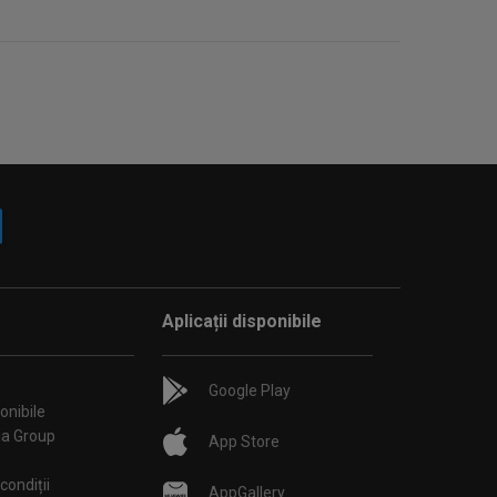
Aplicații disponibile
Google Play
onibile
ia Group
App Store
condiții
AppGallery