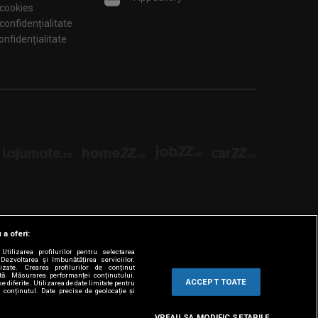
 cookies
 confidențialitate
tări de confidențialitate
 a oferi:
tilizarea profilurilor pentru selectarea
Dezvoltarea și îmbunătățirea serviciilor.
lizate. Crearea profilurilor de conținut
ată. Măsurarea performanței conținutului.
ACCEPT TOATE
e diferite. Utilizarea de date limitate pentru
a conținutul. Date precise de geolocație și
VREAU SA MODIFIC SETARILE