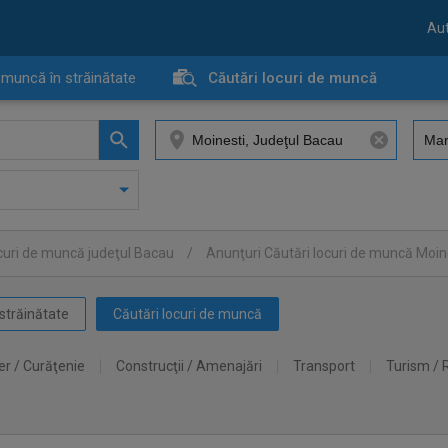
Aut
 muncă în străinătate
Căutări locuri de muncă
ocuri de muncă judeţul Bacau
/
Anunţuri Căutări locuri de muncă Moin
străinătate
Căutări locuri de muncă
er / Curăţenie
Construcţii / Amenajări
Transport
Turism / 