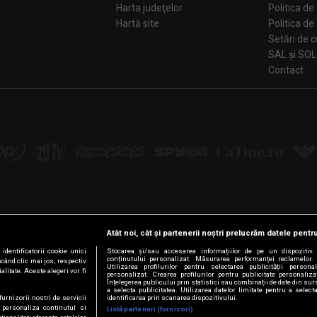
Harta judeţelor
Politica de
Hartă site
Politica de
Se
SAL și SOL
Contact
Atât noi, cât și partenerii noștri prelucrăm datele pentru
Urmărește-ne pe:
dentificatorii cookie unici
Stocarea și/sau accesarea informațiilor de pe un dispozitiv. U
conținutului personalizat. Măsurarea performanței reclamelor. 
ăcând clic mai jos, respectiv
Facebook
LinkedIn
YouTube
Instagram
Pinterest
Tiktok
Utilizarea profilurilor pentru selectarea publicității persona
litate. Aceste alegeri vor fi
personalizat. Crearea profilurilor pentru publicitate personaliz
Înțelegerea publicului prin statistici sau combinații de date din surs
a selecta publicitatea. Utilizarea datelor limitate pentru a select
furnizorii nostri de servicii
identificarea prin scanarea dispozitivului.
 personaliza continutul si
Listă parteneri (furnizori)
© Intact Media Group