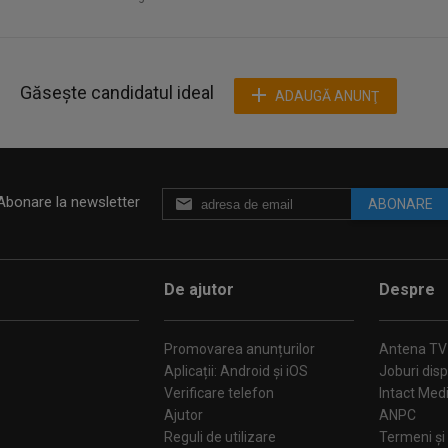
Găsește candidatul ideal
ADAUGĂ ANUNŢ
Abonare la newsletter
ABONARE
De ajutor
Despre
Promovarea anunțurilor
Antena TV
Aplicații: Android și iOS
Joburi disp
Verificare telefon
Intact Med
Ajutor
ANPC
Reguli de utilizare
Termeni și 