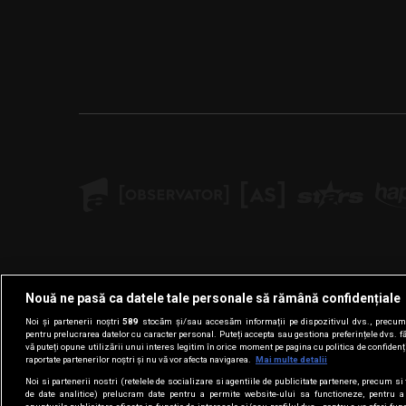
Nouă ne pasă ca datele tale personale să rămână confidențiale
Noi și partenerii noștri
589
stocăm și/sau accesăm informații pe dispozitivul dvs., precum i
pentru prelucrarea datelor cu caracter personal. Puteți accepta sau gestiona preferințele dvs. f
vă puteți opune utilizării unui interes legitim în orice moment pe pagina cu politica de confidenția
raportate partenerilor noștri și nu vă vor afecta navigarea.
Mai multe detalii
Noi si partenerii nostri (retelele de socializare si agentiile de publicitate partenere, precum si 
de date analitice) prelucram date pentru a permite website-ului sa functioneze, pentru a