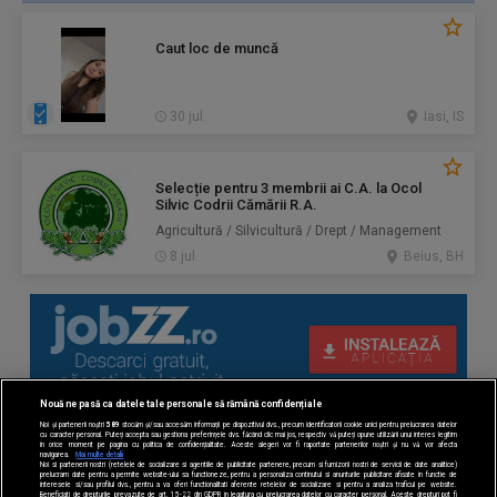
Caut loc de muncă
30 jul.
Iasi, IS
Selecție pentru 3 membrii ai C.A. la Ocol
Silvic Codrii Cămării R.A.
Agricultură / Silvicultură / Drept / Management
8 jul.
Beius, BH
Nouă ne pasă ca datele tale personale să rămână confidențiale
Noi și partenerii noștri
589
stocăm și/sau accesăm informații pe dispozitivul dvs., precum identificatorii cookie unici pentru prelucrarea datelor
cu caracter personal. Puteți accepta sau gestiona preferințele dvs. făcând clic mai jos, respectiv vă puteți opune utilizării unui interes legitim
în orice moment pe pagina cu politica de confidențialitate. Aceste alegeri vor fi raportate partenerilor noștri și nu vă vor afecta
navigarea.
Mai multe detalii
Noi si partenerii nostri (retelele de socializare si agentiile de publicitate partenere, precum si furnizorii nostri de servicii de date analitice)
prelucram date pentru a permite website-ului sa functioneze, pentru a personaliza continutul si anunturile publicitare afisate in functie de
interesele si/sau profilul dvs., pentru a va oferi functionalitati aferente retelelor de socializare si pentru a analiza traficul pe website.
Beneficiati de drepturile prevazute de art. 15-22 din GDPR in legatura cu prelucrarea datelor cu caracter personal. Aceste drepturi pot fi