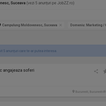
nesc, Suceava
(vezi 5 anunțuri pe JobZZ.ro)
Campulung Moldovenesc, Suceava
Domeniu:
Marketing / 
t 5 anunțuri care te-ar putea interesa.
ic angajeaza soferi
Bucuresti, Bucuresti-Il