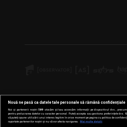
Nouă ne pasă ca datele tale personale să rămână confidențiale
Noi și partenerii noștri
589
stocăm și/sau accesăm informații pe dispozitivul dvs., precum i
pentru prelucrarea datelor cu caracter personal. Puteți accepta sau gestiona preferințele dvs. f
vă puteți opune utilizării unui interes legitim în orice moment pe pagina cu politica de confidenția
raportate partenerilor noștri și nu vă vor afecta navigarea.
Mai multe detalii