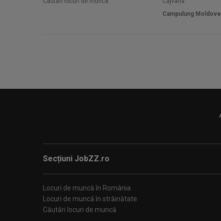
Căutări locuri de muncă
Cajvana
Campulung Moldov
Secțiuni JobZZ.ro
Locuri de muncă în România
Locuri de muncă în străinătate
Căutări locuri de muncă