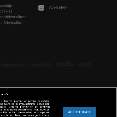
condiții
AppGallery
 cookies
 confidențialitate
tări de confidențialitate
 a oferi:
tilizarea profilurilor pentru selectarea
Dezvoltarea și îmbunătățirea serviciilor.
lizate. Crearea profilurilor de conținut
ată. Măsurarea performanței conținutului.
ACCEPT TOATE
e diferite. Utilizarea de date limitate pentru
a conținutul. Date precise de geolocație și