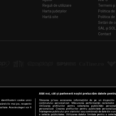
Reguli de utilizare
Termeni și 
Harta judeţelor
Politica de
Hartă site
Politica de
Se
SAL și SOL
Contact
Atât noi, cât și partenerii noștri prelucrăm datele pentru
Urmărește-ne pe:
dentificatorii cookie unici
Stocarea și/sau accesarea informațiilor de pe un dispozitiv. U
conținutului personalizat. Măsurarea performanței reclamelor. 
ăcând clic mai jos, respectiv
Facebook
LinkedIn
YouTube
Instagram
Pinterest
Tiktok
Utilizarea profilurilor pentru selectarea publicității persona
litate. Aceste alegeri vor fi
personalizat. Crearea profilurilor pentru publicitate personaliz
Înțelegerea publicului prin statistici sau combinații de date din surs
a selecta publicitatea. Utilizarea datelor limitate pentru a select