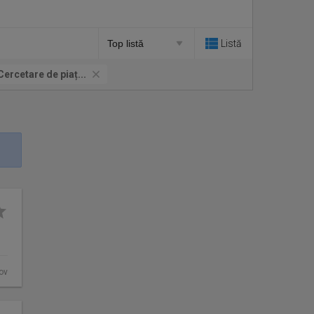
Listă
Cercetare de piaț...
fov