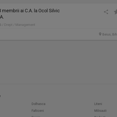
 membrii ai C.A. la Ocol Silvic
A.
ură / Drept / Management
Beius, Bih
e
Dolhasca
Liteni
Falticeni
Milisauti