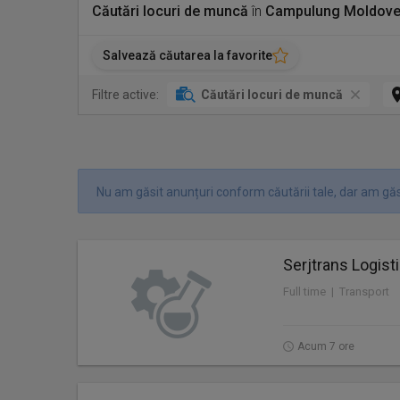
Căutări locuri de muncă
în
Campulung Moldove
Salvează căutarea la favorite
Filtre active:
Căutări locuri de muncă
Nu am găsit anunțuri conform căutării tale, dar am găsi
Serjtrans Logist
Full time | Transport
Acum 7 ore