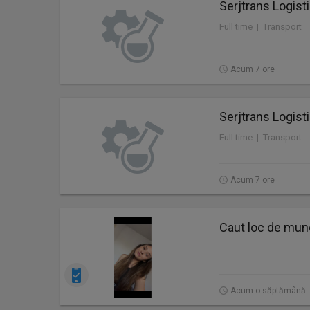
Serjtrans Logist
Full time | Transport
Acum 7 ore
Serjtrans Logist
Full time | Transport
Acum 7 ore
Caut loc de mu
Acum o săptămână