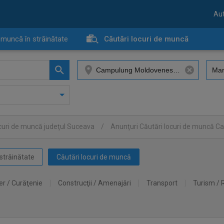
Aut
 muncă în străinătate
Căutări locuri de muncă
ocuri de muncă judeţul Suceava
/
Anunţuri Căutări locuri de muncă 
străinătate
Căutări locuri de muncă
er / Curăţenie
Construcţii / Amenajări
Transport
Turism / 