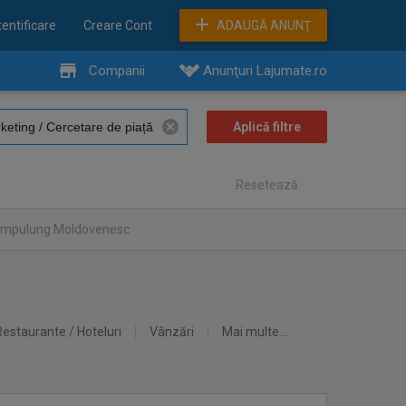
entificare
Creare Cont
ADAUGĂ ANUNŢ
Companii
Anunţuri Lajumate.ro
Resetează
Campulung Moldovenesc
Restaurante / Hoteluri
Vânzări
Mai multe...