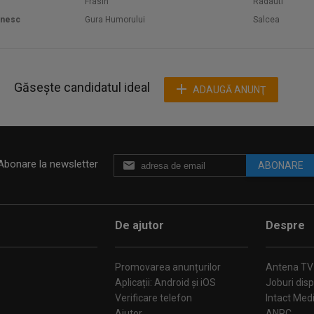
Frasin
Radauti
enesc
Gura Humorului
Salcea
Găsește candidatul ideal
ADAUGĂ ANUNŢ
Abonare la newsletter
ABONARE
De ajutor
Despre
Promovarea anunțurilor
Antena TV
Aplicații: Android și iOS
Joburi disp
Verificare telefon
Intact Med
Ajutor
ANPC