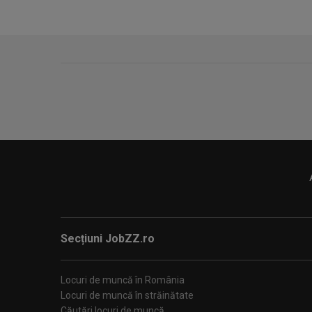
Experiența în domeniu constituie un avantaj, dar nu e
Responsabilități:
Livrarea și ridicarea coletelor conform traseului aloc
Menținerea unei relații profesionale cu clienții;
Secțiuni JobZZ.ro
Gestionarea documentelor și a încasărilor aferente li
Locuri de muncă în România
Locuri de muncă în străinătate
Căutări locuri de muncă