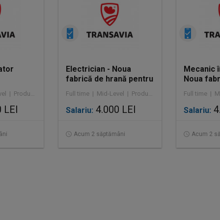
ator
Electrician - Noua
Mecanic î
fabrică de hrană pentru
Noua fabr
câini și pisici
pentru câin
Full time | Mid-Level | Producție
Full time | Mid-Level | Producție
 LEI
4.000 LEI
4
Salariu:
Salariu:
âni
Acum 2 săptămâni
Acum 2 s