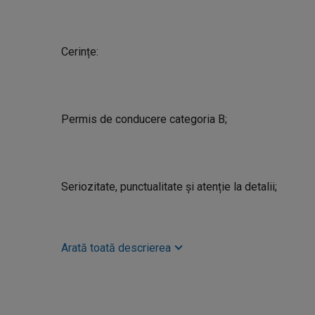
Cerințe:
Permis de conducere categoria B;
Seriozitate, punctualitate și atenție la detalii;
Arată toată descrierea
Abilități de comunicare și relaționare cu clienții;