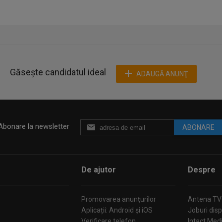
ste obligatorie.
Găsește candidatul ideal
ADAUGĂ ANUNŢ
at;
Abonare la newsletter
ABONARE
De ajutor
Despre
vrărilor.
Promovarea anunțurilor
Antena TV
Aplicații: Android și iOS
Joburi disp
Verificare telefon
Intact Med