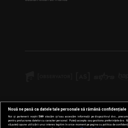
Oferim:
Salariu net începând de la 3.000 lei;
Posibilitate de creștere salarială în funcție de perf
Contract de muncă pe perioadă nedeterminată;
Nouă ne pasă ca datele tale personale să rămână confidențiale
Noi și partenerii noștri
589
stocăm și/sau accesăm informații pe dispozitivul dvs., precum i
pentru prelucrarea datelor cu caracter personal. Puteți accepta sau gestiona preferințele dvs. f
Program de lucru stabil;
vă puteți opune utilizării unui interes legitim în orice moment pe pagina cu politica de confidenția