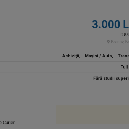
3.000 L
ID
88
Brasov, B
Achiziţii, Maşini / Auto, Tran
Full
Fără studii super
 Curier.