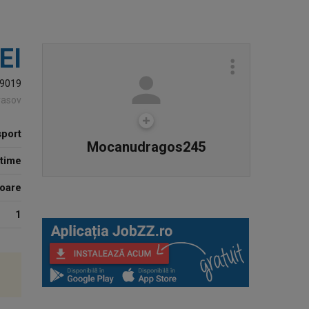
EI
9019
rasov
sport
Mocanudragos245
 time
ioare
1