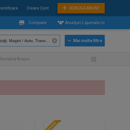
entificare
Creare Cont
ADAUGĂ ANUNŢ
Companii
Anunţuri Lajumate.ro
n România Brasov