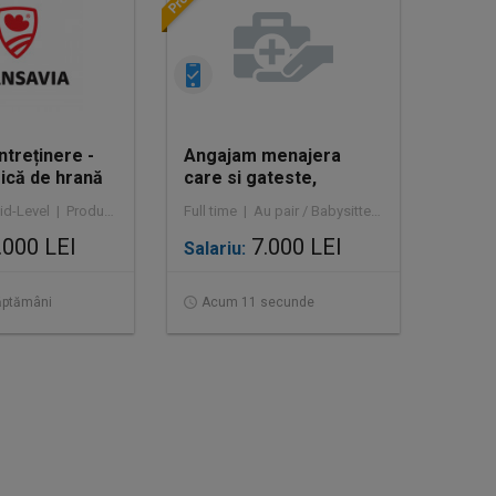
ntreținere -
Angajam menajera
ică de hrană
care si gateste,
i și pisici
program de la 8-18 sau
Full time | Mid-Level | Producție
Full time | Au pair / Babysitter / Curăţenie
interna
.000 LEI
7.000 LEI
Salariu:
ăptămâni
Acum 11 secunde