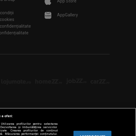
App Store
condiții
AppGallery
 cookies
 confidențialitate
tări de confidențialitate
 a oferi:
tilizarea profilurilor pentru selectarea
Dezvoltarea și îmbunătățirea serviciilor.
lizate. Crearea profilurilor de conținut
ată. Măsurarea performanței conținutului.