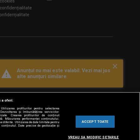
 cookies
 confidențialitate
tări de confidențialitate
Anunțul nu mai este valabil. Vezi mai jos
alte anunțuri similare
 a oferi:
tilizarea profilurilor pentru selectarea
Dezvoltarea și îmbunătățirea serviciilor.
lizate. Crearea profilurilor de conținut
ată. Măsurarea performanței conținutului.
ACCEPT TOATE
e diferite. Utilizarea de date limitate pentru
a conținutul. Date precise de geolocație și
VREAU SA MODIFIC SETARILE