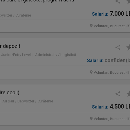
7.000 L
Salariu:
bysitter / Curăţenie
Voluntari, Bucuresti-Il
r depozit
/ Junior/Entry Level | Administrativ / Logistică
confidenţi
Salariu:
Voluntari, Bucuresti-Il
ire copii)
| Au pair / Babysitter / Curăţenie
4.500 L
Salariu:
Voluntari, Bucuresti-Il