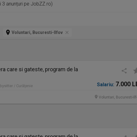
zi 3 anunțuri pe JobZZ.ro)
Voluntari, Bucuresti-Ilfov
a care si gateste, program de la
7.000 L
Salariu:
bysitter / Curăţenie
Voluntari, Bucuresti-Il
a care si gateste, program de la