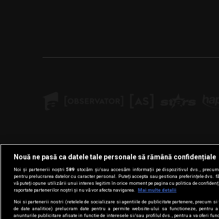
Nouă ne pasă ca datele tale personale să rămână confidențiale
Noi și partenerii noștri
589
stocăm și/sau accesăm informații pe dispozitivul dvs., precum i
pentru prelucrarea datelor cu caracter personal. Puteți accepta sau gestiona preferințele dvs. f
vă puteți opune utilizării unui interes legitim în orice moment pe pagina cu politica de confidenția
raportate partenerilor noștri și nu vă vor afecta navigarea.
Mai multe detalii
Noi si partenerii nostri (retelele de socializare si agentiile de publicitate partenere, precum si 
de date analitice) prelucram date pentru a permite website-ului sa functioneze, pentru a
anunturile publicitare afisate in functie de interesele si/sau profilul dvs., pentru a va oferi func