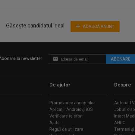
Găsește candidatul ideal
ADAUGĂ ANUNŢ
Abonare la newsletter
ABONARE
De ajutor
Despre
Promovarea anunțurilor
Antena TV
Aplicații: Android și iOS
Joburi disp
Verificare telefon
Intact Med
Ajutor
ANPC
Reguli de utilizare
Termeni și 