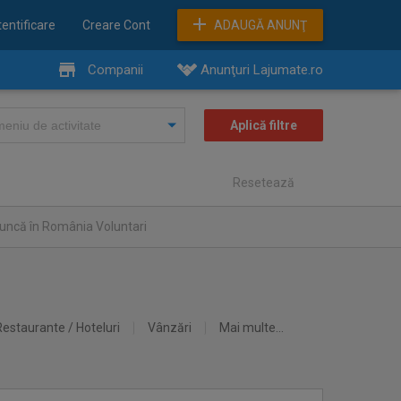
entificare
Creare Cont
ADAUGĂ ANUNŢ
Companii
Anunţuri Lajumate.ro
Resetează
uncă în România Voluntari
Restaurante / Hoteluri
Vânzări
Mai multe...