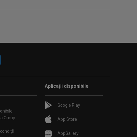
Aplicații disponibile
Google Play
onibile
ia Group
App Store
condiții
AppGallery