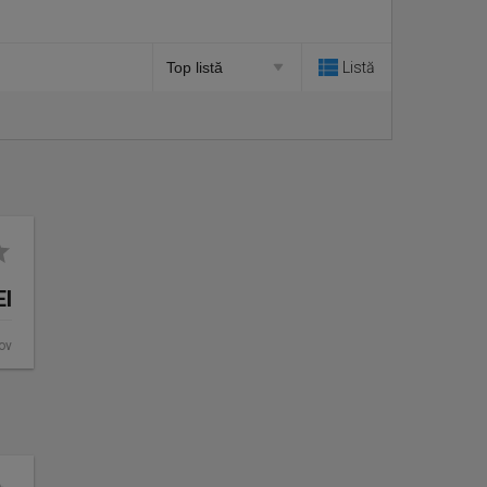
Listă
EI
fov