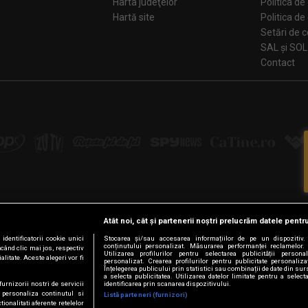
Harta judeţelor
Politica de
Hartă site
Politica de
Se
SAL și SOL
Contact
Atât noi, cât și partenerii noștri prelucrăm datele pentru
Urmărește-ne pe:
dentificatorii cookie unici
Stocarea și/sau accesarea informațiilor de pe un dispozitiv. U
conținutului personalizat. Măsurarea performanței reclamelor. 
ăcând clic mai jos, respectiv
Facebook
LinkedIn
YouTube
Instagram
Pinterest
Tiktok
Utilizarea profilurilor pentru selectarea publicității persona
litate. Aceste alegeri vor fi
personalizat. Crearea profilurilor pentru publicitate personaliz
Înțelegerea publicului prin statistici sau combinații de date din surs
a selecta publicitatea. Utilizarea datelor limitate pentru a select
furnizorii nostri de servicii
identificarea prin scanarea dispozitivului.
 personaliza continutul si
Listă parteneri (furnizori)
© Intact Media Group
tionalitati aferente retelelor