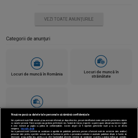
VEZI TOATE ANUNŢURILE
Categorii de anunțuri
Locuri de muncă în
Locuri de muncă în România
străinătate
Căutări locuri de muncă
Nouă ne pasă ca datele tale personale să rămână confidențiale
Noi și partenerii noștri
589
stocăm și/sau accesăm informații pe dispozitivul dvs., precum identificatorii cookie unici pentru prelucrarea datelor
cu caracter personal. Puteți accepta sau gestiona preferințele dvs. făcând clic mai jos, respectiv vă puteți opune utilizării unui interes legitim
în orice moment pe pagina cu politica de confidențialitate. Aceste alegeri vor fi raportate partenerilor noștri și nu vă vor afecta
navigarea.
Mai multe detalii
Noi si partenerii nostri (retelele de socializare si agentiile de publicitate partenere, precum si furnizorii nostri de servicii de date analitice)
prelucram date pentru a permite website-ului sa functioneze, pentru a personaliza continutul si anunturile publicitare afisate in functie de
interesele si/sau profilul dvs., pentru a va oferi functionalitati aferente retelelor de socializare si pentru a analiza traficul pe website.