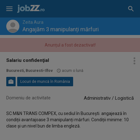
Zeita Aura
Angajăm 3 manipulanți mărfuri
Anunțul a fost dezactivat!
Salariu confidenţial
Bucuresti, Bucuresti-Ilfov
acum o lună
Locuri de muncă în România
Domeniu de activitate
Administrativ / Logistică
SC M&N TRANS COMPEX, cu sediul în București. angajează în
condiții avantajoase 3 manipulanți mărfuri. Condiții minime: 10
clase și un nivel bun de limba engleză.