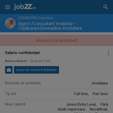
GRENADINE Imobiliare
Agent /Consultant Imobiliar–
Colaborare|Grenadine Imobiliare
Anunțul a fost dezactivat!
Salariu confidenţial
Brasov, Brasov
acum 2 luni
Locuri de muncă în România
Domeniu de activitate
Imobiliare
Tip job
Full time, Part time
Nivel carieră
Junior/Entry Level, Fără
studii superioare, Necalificat,