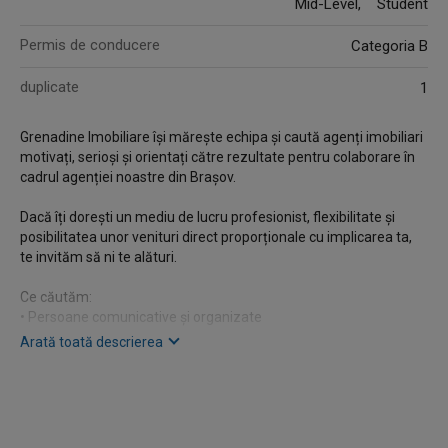
Mid-Level, Student
Permis de conducere
Categoria B
duplicate
1
Grenadine Imobiliare își mărește echipa și caută agenți imobiliari
motivați, serioși și orientați către rezultate pentru colaborare în
cadrul agenției noastre din Brașov.
Dacă îți dorești un mediu de lucru profesionist, flexibilitate și
posibilitatea unor venituri direct proporționale cu implicarea ta,
te invităm să ni te alături.
Ce căutăm:
• Persoane comunicative și organizate
• Experiența în domeniul imobiliar reprezintă un avantaj, dar nu
Arată toată descrierea
este obligatorie
• Permis categoria B și autoturism personal – constituie avantaj
• Cunoștințe de operare PC și social media
• Atitudine pozitivă și dorință de dezvoltare profesională