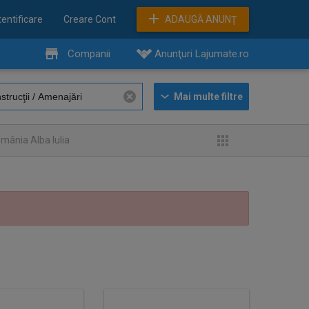
entificare
Creare Cont
ADAUGĂ ANUNŢ
Companii
Anunţuri Lajumate.ro
mânia Alba Iulia