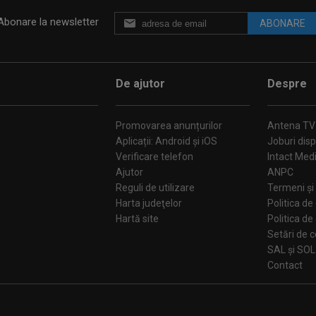
Abonare la newsletter
ABONARE
De ajutor
Despre
Promovarea anunțurilor
Antena TV
Aplicații: Android și iOS
Joburi disp
Verificare telefon
Intact Med
Ajutor
ANPC
Reguli de utilizare
Termeni și 
Harta judeţelor
Politica de
Hartă site
Politica de
Se
SAL și SOL
Contact