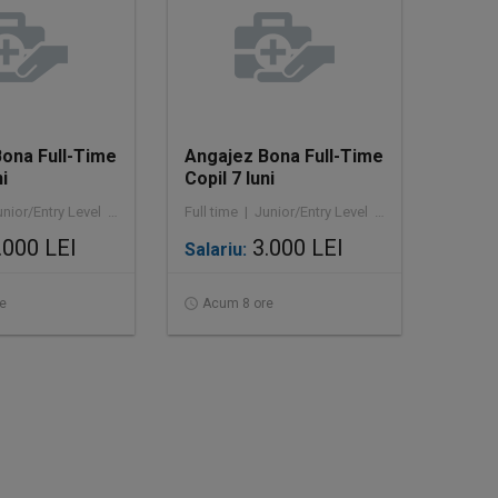
ona Full-Time
Angajez Bona Full-Time
ni
Copil 7 luni
Full time | Junior/Entry Level | Asistență socială
Full time | Junior/Entry Level | Asistență socială
.000 LEI
3.000 LEI
Salariu:
e
Acum 8 ore