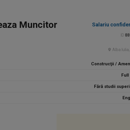
eaza Muncitor
Salariu confiden
ID
88
Alba Iulia
Construcţii / Amen
Full
Fără studii super
Eng