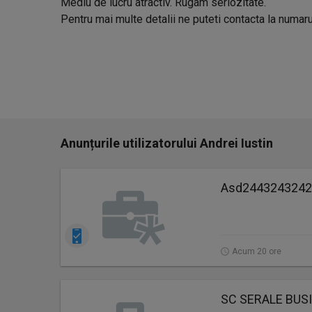
Mediu de lucru atractiv. Rugam seriozitate.
Pentru mai multe detalii ne puteti contacta la numa
Anunțurile utilizatorului Andrei Iustin
Asd2443243242
Acum 20 ore
SC SERALE BUS