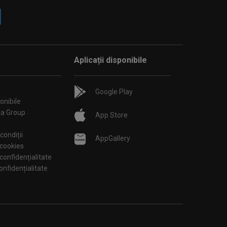
Aplicații disponibile
Google Play
onibile
ia Group
App Store
condiții
AppGallery
 cookies
 confidențialitate
tări de confidențialitate