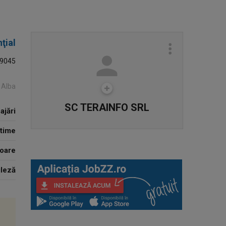
ţial
9045
, Alba
SC TERAINFO SRL
ajări
 time
ioare
leză