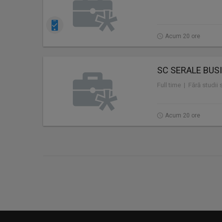
Acum 20 ore
SC SERALE BUS
Full time | Fără studii
Acum 20 ore