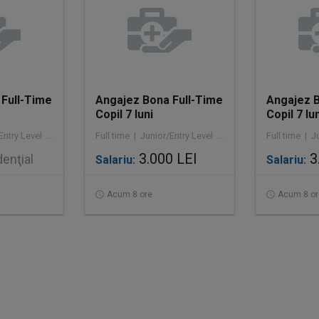
Full-Time
Angajez Bona Full-Time
Angajez B
Copil 7 luni
Copil 7 lu
Full time | Junior/Entry Level | Asistență socială
Full time | Junior/Entry Level | Asistență socială
3.000 LEI
3
enţial
Salariu:
Salariu:
Acum 8 ore
Acum 8 or