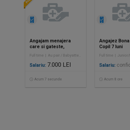
Angajam menajera
Angajez Bona 
care si gateste,
Copil 7 luni
program de la 8-18 sau
Full time | Au pair / Babysitter / Curăţenie
interna
7.000 LEI
confid
Salariu:
Salariu:
Acum 7 secunde
Acum 8 ore