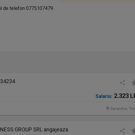
rul de telefon 0775107479.
34234
2.323 L
Salariu:
Sanandrei, Tim
INESS GROUP SRL angajeaza