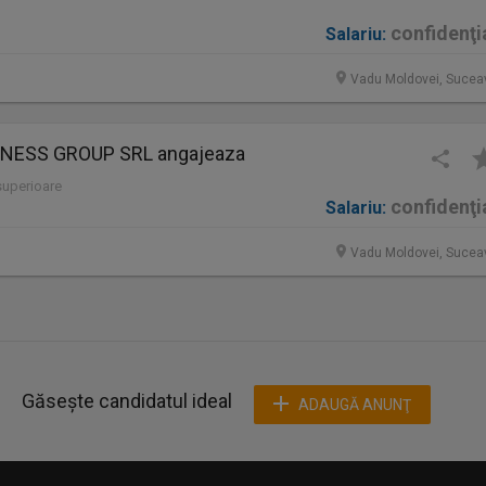
confidenţi
Salariu:
Vadu Moldovei, Sucea
INESS GROUP SRL angajeaza
 superioare
confidenţi
Salariu:
Vadu Moldovei, Sucea
Găsește candidatul ideal
ADAUGĂ ANUNŢ