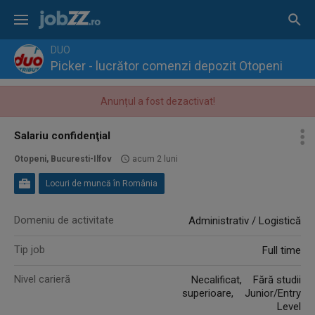
DUO
Picker - lucrător comenzi depozit Otopeni
Anunțul a fost dezactivat!
Salariu confidenţial
Otopeni, Bucuresti-Ilfov
acum 2 luni
Locuri de muncă în România
Domeniu de activitate
Administrativ / Logistică
Tip job
Full time
Nivel carieră
Necalificat, Fără studii
superioare, Junior/Entry
Level