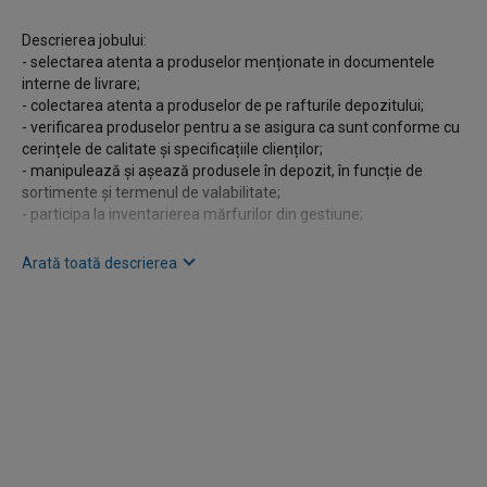
Descrierea jobului:
- selectarea atenta a produselor menționate in documentele
interne de livrare;
- colectarea atenta a produselor de pe rafturile depozitului;
- verificarea produselor pentru a se asigura ca sunt conforme cu
cerințele de calitate și specificațiile clienților;
- manipulează și așează produsele în depozit, în funcție de
sortimente și termenul de valabilitate;
- participa la inventarierea mărfurilor din gestiune;
Cerințe:
Arată toată descrierea
- spirit organizatoric și de lucru în echipa;
- atenție deosebită la detalii.
Descrierea companiei:
DUO este o companie de renume în domeniul distribuției de
produse alimentare și nealimentare. Înființată în anul 1991,
compania și-a desfășurat activitatea în mod competent, serios
și profesionist, confirmându-și astfel poziția de lider pe piața
românească.