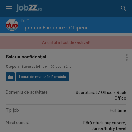
DUO
Operator Facturare - Otopeni
Anunțul a fost dezactivat!
Salariu confidenţial
Otopeni, Bucuresti-Ilfov
acum 2 luni
Locuri de muncă în România
Domeniu de activitate
Secretariat / Office / Back
Office
Tip job
Full time
Nivel carieră
Fără studii superioare,
Junior/Entry Level