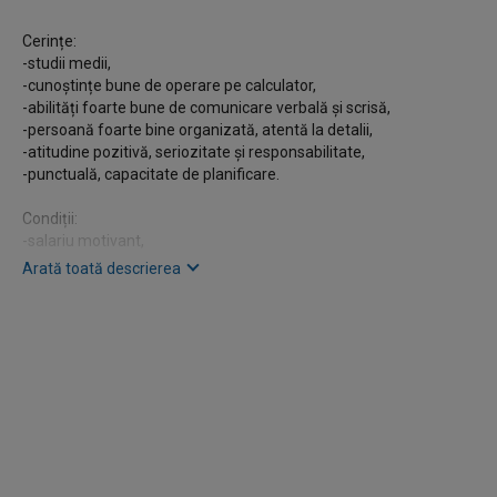
Cerințe:
-studii medii,
-cunoștințe bune de operare pe calculator,
-abilități foarte bune de comunicare verbală și scrisă,
-persoană foarte bine organizată, atentă la detalii,
-atitudine pozitivă, seriozitate și responsabilitate,
-punctuală, capacitate de planificare.
Condiții:
-salariu motivant,
-bonuri de masă,
Arată toată descrierea
-transport decontat în Otopeni,
-opțional pachete medicale.
Responsabilități:
-întocmirea facturilor pe baza comenzilor sosite de la clienți și
agenți,
-printarea facturilor și a centralizatoarelor pe fiecare rută în
parte,
-verificarea avizelor și efectuarea retururilor,
-verificarea facturilor, îndosarierea și arhivarea acestora,