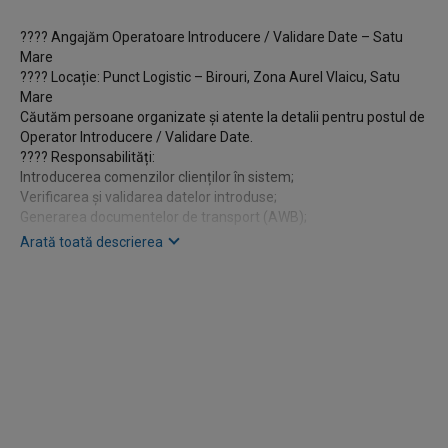
???? Angajăm Operatoare Introducere / Validare Date – Satu
Mare
???? Locație: Punct Logistic – Birouri, Zona Aurel Vlaicu, Satu
Mare
Căutăm persoane organizate și atente la detalii pentru postul de
Operator Introducere / Validare Date.
???? Responsabilități:
Introducerea comenzilor clienților în sistem;
Verificarea și validarea datelor introduse;
Generarea documentelor de transport (AWB);
Colaborarea cu echipa de vanzari si depozit pentru procesarea
Arată toată descrierea
comenzilor.
???? Program de lucru:
Luni – Vineri
Un singur schimb
08:30 – 17:30
???? Beneficii:
Tichete de masă
Program stabil, fără schimburi
???? Pentru mai multe informații sau pentru a aplica, vă rugăm
să ne contactați în privat sau la numărul de telefon indicat.