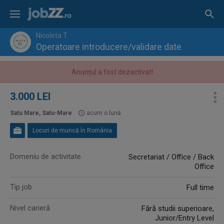
Nicoleta T.
Operatoare introducere/validare date
Anunțul a fost dezactivat!
3.000 LEI
Satu Mare, Satu-Mare
acum o lună
Locuri de muncă în România
Domeniu de activitate
Secretariat / Office / Back
Office
Tip job
Full time
Nivel carieră
Fără studii superioare,
Junior/Entry Level