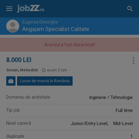
Eugenia Gheorghe
Angajam Specialist Calitate
Anunțul a fost dezactivat!
8.000 LEI
Simian, Mehedinti
acum 2 luni
Locuri de muncă în România
Domeniu de activitate
Inginerie / Tehnologie
Tip job
Full time
Nivel carieră
Junior/Entry Level, Mid-Level
duplicate
1