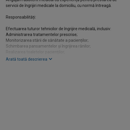
servicii de îngrijiri medicale la domiciliu, cu normă întreagă.
Responsabilități:
Efectuarea tuturor tehnicilor de îngrijire medicală, inclusiv:
Administrarea tratamentelor prescrise;
Monitorizarea stării de sănătate a pacienților;
Schimbarea pansamentelor și îngrijirea rănilor;
Realizarea toaletelor pacienților;
Supravegherea evoluției pacienților;
Arată toată descrierea
Asigurarea unei comunicări eficiente cu pacienții și aparținătorii
acestora.
Cerințe:
Diplomă de asistent medical;
Experiență în efectuarea tratamentelor;
Capacitatea de a lucra independent;
Certificat libera practica ;
Permis de conducere.
Beneficii: