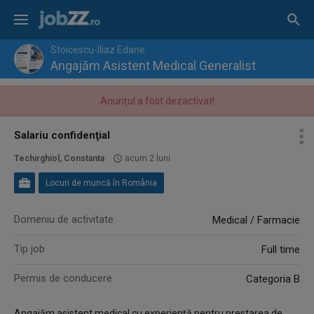
Stoicescu-Iliaz Edane
Angajăm Asistent Medical Generalist
Anunțul a fost dezactivat!
Salariu confidenţial
Techirghiol, Constanta
acum 2 luni
Locuri de muncă în România
Domeniu de activitate
Medical / Farmacie
Tip job
Full time
Permis de conducere
Categoria B
Angajăm asistent medical cu experiență pentru prestarea de