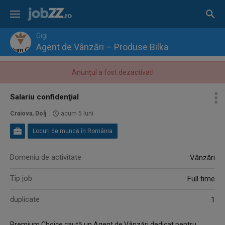
Gigi
Agent de Vânzări – Produse Bilka
Anunțul a fost dezactivat!
Salariu confidenţial
Craiova, Dolj
acum 5 luni
Locuri de muncă în România
Domeniu de activitate
Vânzări
Tip job
Full time
duplicate
1
Premium Choice caută un Agent de Vânzări dedicat pentru