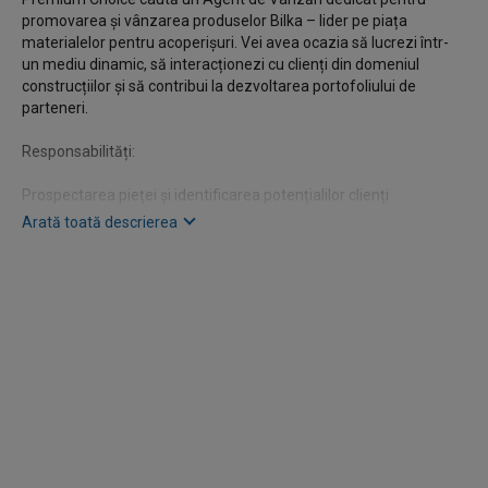
promovarea și vânzarea produselor Bilka – lider pe piața
materialelor pentru acoperișuri. Vei avea ocazia să lucrezi într-
un mediu dinamic, să interacționezi cu clienți din domeniul
construcțiilor și să contribui la dezvoltarea portofoliului de
parteneri.
Responsabilități:
Prospectarea pieței și identificarea potențialilor clienți
(montatori, constructori, dezvoltatori imobiliari, persoane fizice).
Arată toată descrierea
Promovarea și vânzarea gamei de produse Bilka, oferind
consultanță tehnică și comercială.
Dezvoltarea și menținerea relațiilor cu clienții existenți.
Oferirea de soluții personalizate pentru nevoile fiecărui client.
Pregătirea ofertelor și negocierea contractelor.
Urmărirea livrărilor și asigurarea unei bune colaborări între client
și companie.